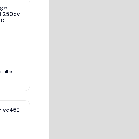
nge
0l 250cv
20
etalles
rive45E