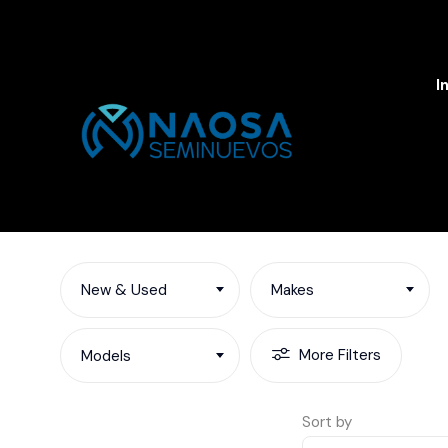
I
New & Used
Makes
More Filters
Models
Sort by