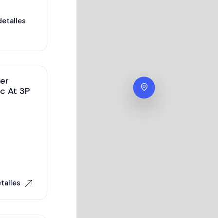
detalles
er
ic At 3P
talles