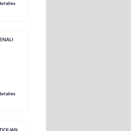
detalles
ENALI
detalles
TIGUAN