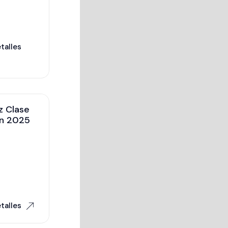
talles
 Clase
an 2025
talles