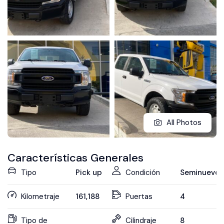
All Photos
Características Generales
Tipo
Pick up
Condición
Seminuevo
Kilometraje
161,188
Puertas
4
Tipo de
Cilindraje
8