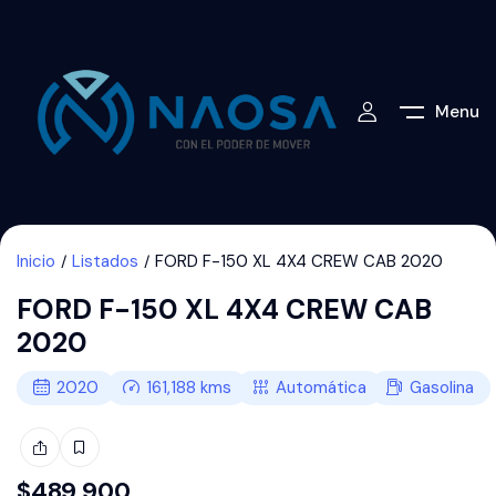
Menu
Inicio
Listados
FORD F-150 XL 4X4 CREW CAB 2020
FORD F-150 XL 4X4 CREW CAB
2020
2020
161,188
kms
Automática
Gasolina
$
489,900