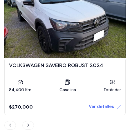
WAGEN SAVEIRO ROBUST 2024
VOLKSWA
Km
Gasolina
Estándar
12 Km
Ver detalles
00
$
299,00