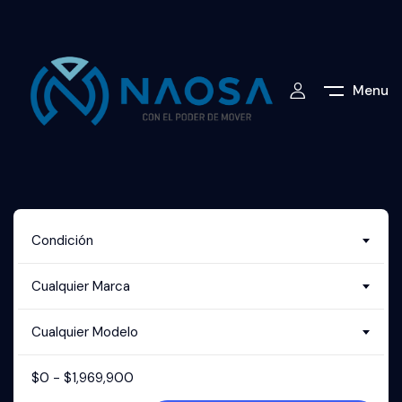
Menu
Condición
Cualquier Marca
Cualquier Modelo
$
0
-
$
1,969,900