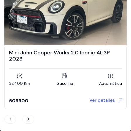
orks 2.0 Iconic At 3P
NISSAN MARCH ADV
5,450 Km
Gasolina
Automática
Ver detalles
$
270,000