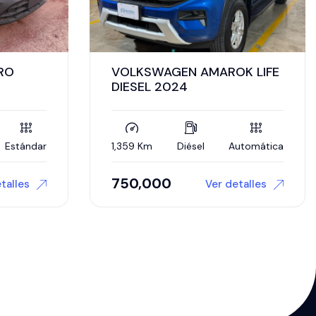
K LIFE
GMC SIERRA AT4 2023
26,000 Km
Gasolina
Automática
utomática
$
1,195,000
talles
Ver detalles