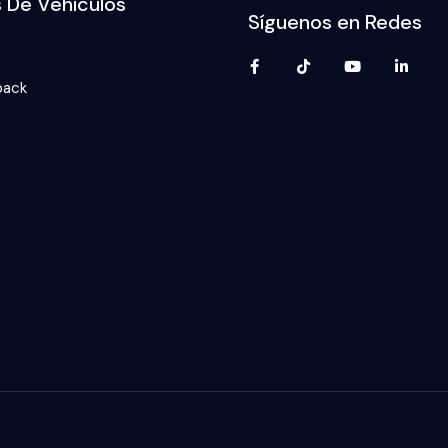
s De Vehículos
Síguenos en Redes
back
p