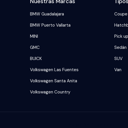
Nuestras Marcas
Tipo
BMW Guadalajara
Coupe
BMW Puerto Vallarta
Hatch
MINI
Pick u
GMC
Sedán
BUICK
SUV
Volkswagen Las Fuentes
Van
Volkswagen Santa Anita
Volkswagen Country
Aviso De Privacidad