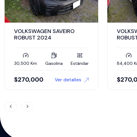
VOLKSWAGEN SAVEIRO
VOLKSW
ROBUST 2024
ROBUST
84,400 Km
Gasolina
Estándar
12 Km
$
270,000
$
299,
Ver detalles