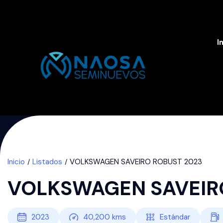
I
Inicio
Listados
VOLKSWAGEN SAVEIRO ROBUST 2023
VOLKSWAGEN SAVEIR
2023
40,200
kms
Estándar