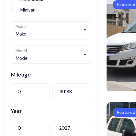
Featured
Minivan
Motocicleta
Make
Pick up
Make
Sedán
Model
SUV
Model
Todo terreno
Vagoneta
Mileage
Van
Year
Featured