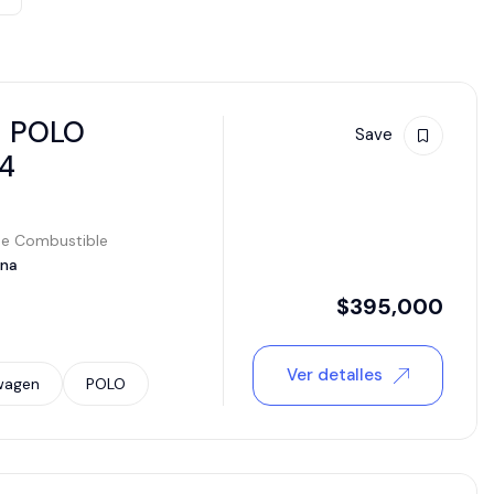
 POLO
Save
4
de Combustible
ina
$
395,000
Ver detalles
wagen
POLO