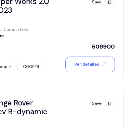
per Works 2.0
Save
2023
de Combustible
ina
509900
Ver detalles
Cooper
COOPER
nge Rover
Save
0cv R-dynamic