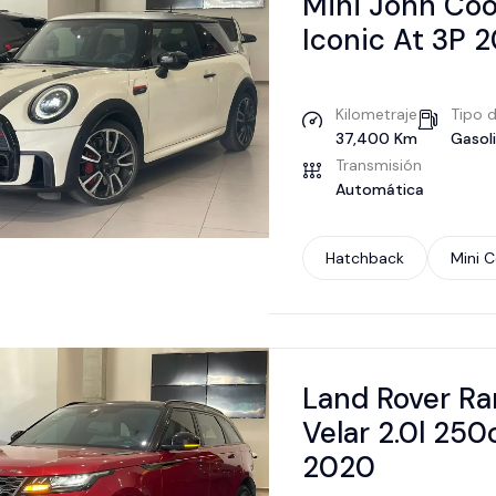
Mini John Coo
Iconic At 3P 
Kilometraje
Tipo 
37,400 Km
Gasol
Transmisión
Automática
Hatchback
Mini 
Land Rover Ra
Velar 2.0l 25
2020