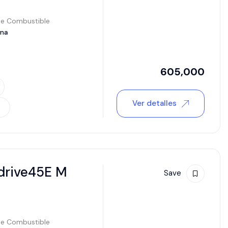
de Combustible
ina
605,000
Ver detalles
drive45E M
Save
de Combustible