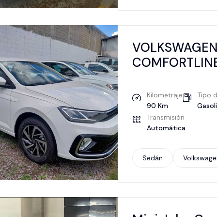
VOLKSWAGEN
COMFORTLINE
Kilometraje
Tipo 
90 Km
Gasol
Transmisión
Automática
Sedán
Volkswage