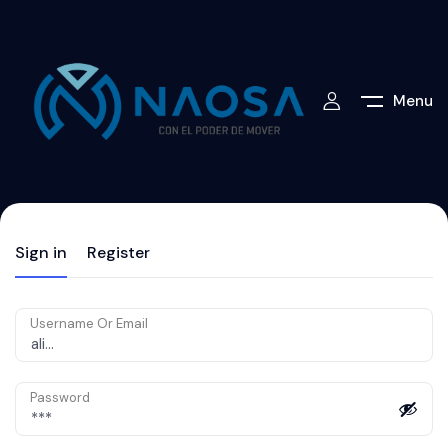
Menu
Sign in
Register
Username Or Email
Password