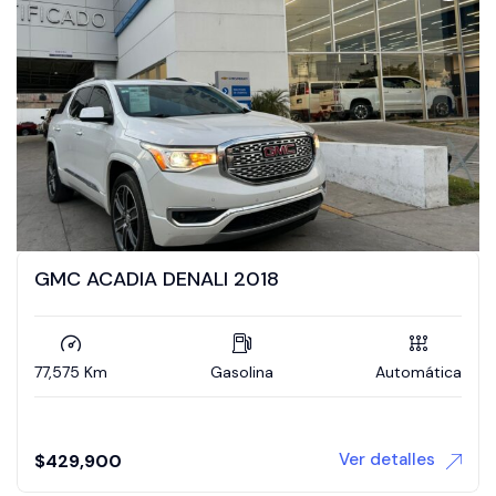
A DENALI 2018
VOLKSWAGEN
Gasolina
Automática
156,389 Km
Ver detalles
$
330,000