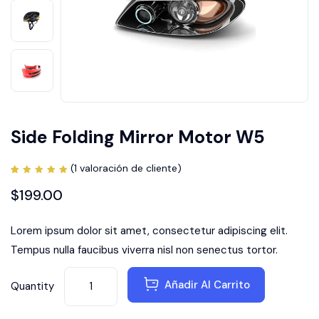
Side Folding Mirror Motor W5
(
1
valoración de cliente)
Valorado
1
con
$
199.00
5.00
de
5 en
base a
valoración
Lorem ipsum dolor sit amet, consectetur adipiscing elit.
de un
cliente
Tempus nulla faucibus viverra nisl non senectus tortor.
Añadir Al Carrito
Quantity