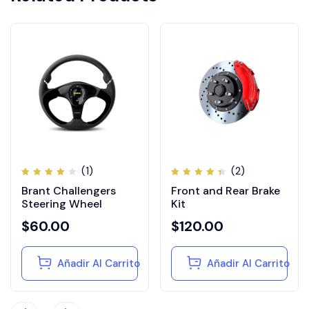
(1)
(2)
Valorado
Valorado
Brant Challengers
Front and Rear Brake
con
con
4.00
4.50
Steering Wheel
Kit
de 5
de 5
$
60.00
$
120.00
Añadir Al Carrito
Añadir Al Carrito