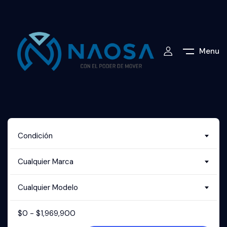
Menu
Condición
Cualquier Marca
Cualquier Modelo
$
0
-
$
1,969,900