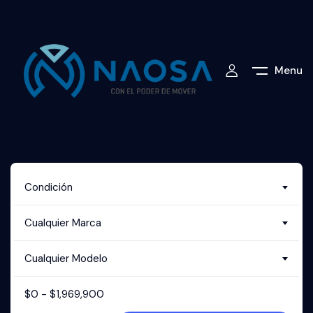
Menu
Condición
Cualquier Marca
Cualquier Modelo
$
0
-
$
1,969,900