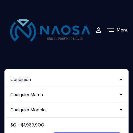
Menu
Condición
Cualquier Marca
Cualquier Modelo
$
0
-
$
1,969,900