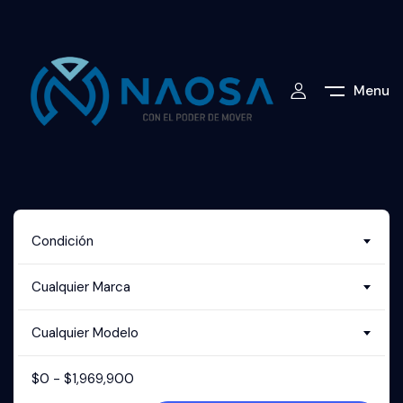
Menu
Condición
Cualquier Marca
Cualquier Modelo
$
0
-
$
1,969,900