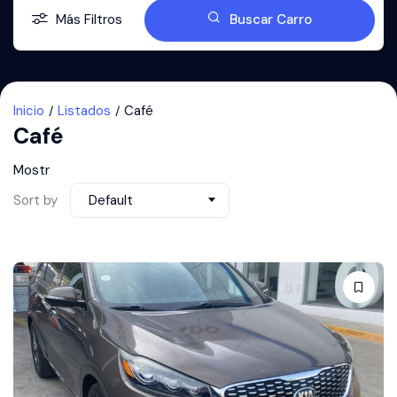
Más Filtros
Buscar Carro
Inicio
Listados
Café
Café
Mostr
Sort by
Default