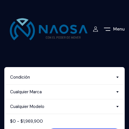
Menu
Condición
Cualquier Marca
Cualquier Modelo
$
0
-
$
1,969,900