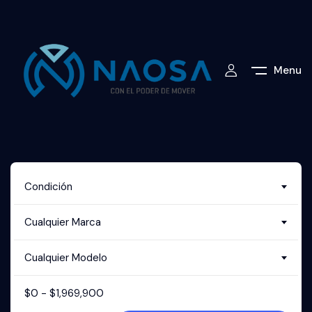
Menu
Condición
Cualquier Marca
Cualquier Modelo
$
0
-
$
1,969,900