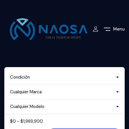
Menu
Condición
Cualquier Marca
Cualquier Modelo
$
0
-
$
1,969,900