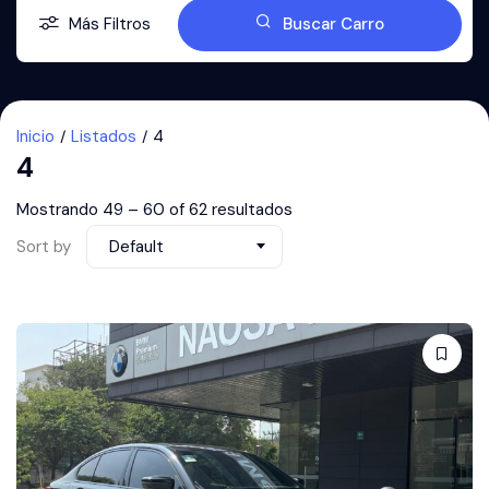
Más Filtros
Buscar Carro
Inicio
Listados
4
4
Mostrando
49
–
60
of 62 resultados
Sort by
Default