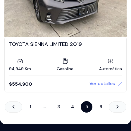
TOYOTA SIENNA LIMITED 2019
94,949 Km
Gasolina
Automática
Ver detalles
$
554,900
1
…
3
4
5
6