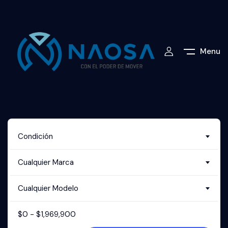
Menu
Condición
Cualquier Marca
Cualquier Modelo
$
0
-
$
1,969,900