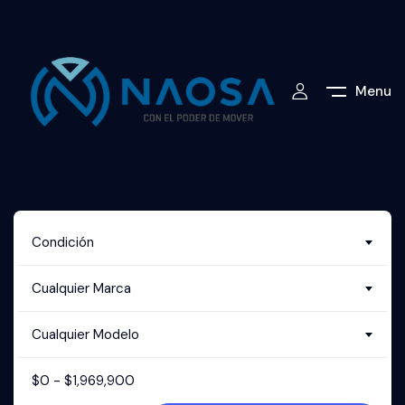
Menu
Condición
Cualquier Marca
Cualquier Modelo
$
0
-
$
1,969,900