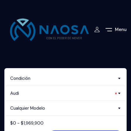
Menu
Condición
Audi
×
Cualquier Modelo
$
0
-
$
1,969,900