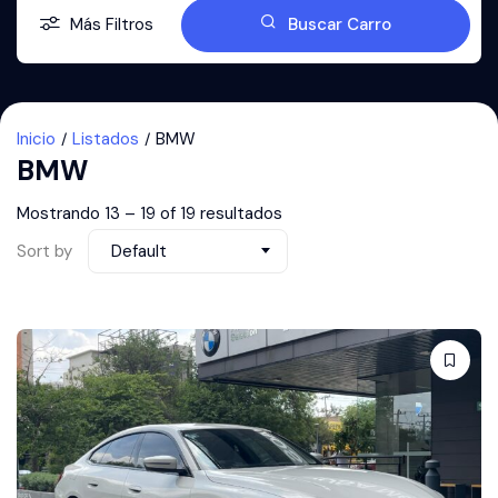
Más Filtros
Buscar Carro
Inicio
Listados
BMW
BMW
Mostrando
13
–
19
of 19 resultados
Sort by
Default