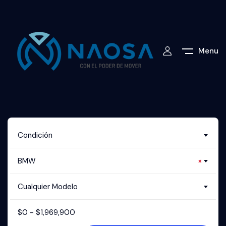
Menu
Condición
BMW
×
Cualquier Modelo
$
0
-
$
1,969,900