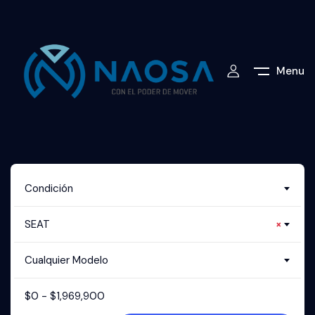
Menu
Condición
SEAT
×
Cualquier Modelo
$
0
-
$
1,969,900