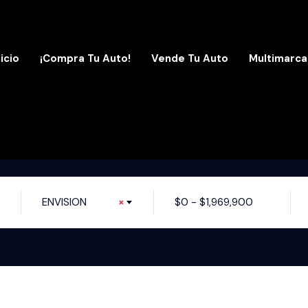
nicio
¡Compra Tu Auto!
Vende Tu Auto
Multimarca
ENVISION
×
$
0
-
$
1,969,900