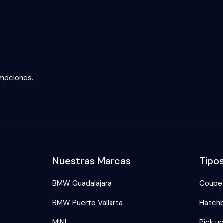
omociones.
Nuestras Marcas
Tipo
BMW Guadalajara
Coupe
BMW Puerto Vallarta
Hatch
MINI
Pick u