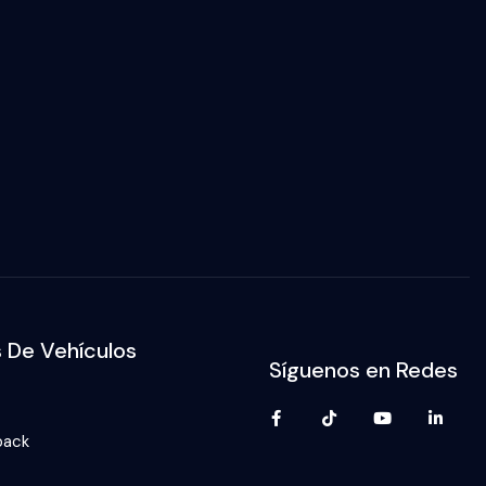
s De Vehículos
Síguenos en Redes
back
p