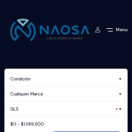
Menu
Condición
Cualquier Marca
GLS
×
$
0
-
$
1,969,900