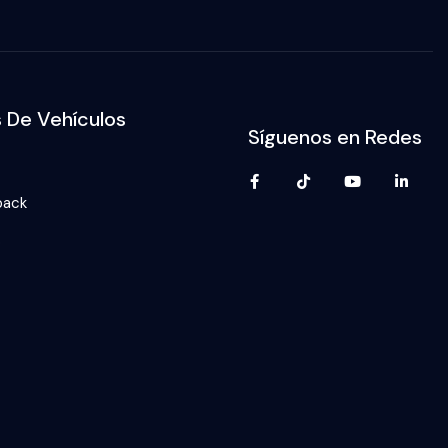
s De Vehículos
Síguenos en Redes
back
p