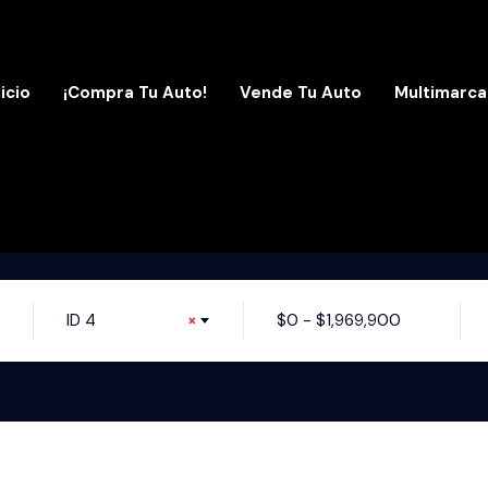
nicio
¡Compra Tu Auto!
Vende Tu Auto
Multimarca
ID 4
×
$
0
-
$
1,969,900