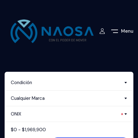
Menu
Condición
Cualquier Marca
ONIX
×
$
0
-
$
1,969,900