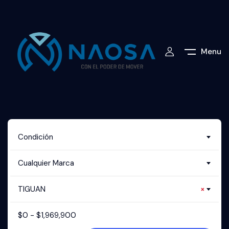
Menu
Condición
Cualquier Marca
TIGUAN
×
$
0
-
$
1,969,900