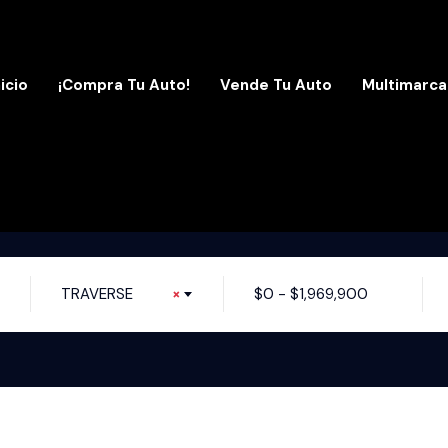
nicio
¡Compra Tu Auto!
Vende Tu Auto
Multimarca
TRAVERSE
×
$
0
-
$
1,969,900