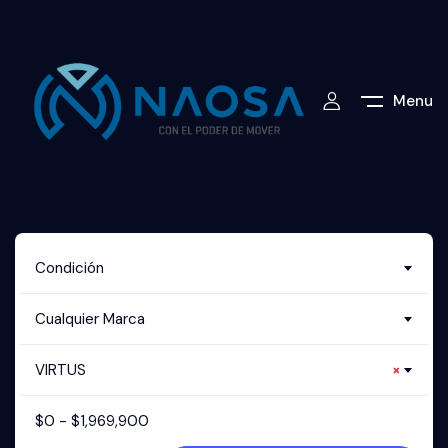
Menu
Condición
Cualquier Marca
VIRTUS
×
$
0
-
$
1,969,900