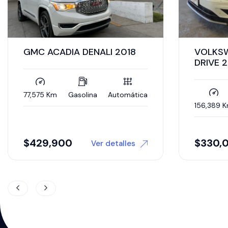
VOLKSWAGEN TIGUAN IQ
Land Ro
DRIVE 2020
Velar 2
2020
156,389 Km
Gasolina
Automática
38,500 K
$
330,000
605,0
Ver detalles