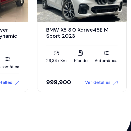
5E M
Infiniti QX60 3.5 V6 Sensory
Awd At 2023
utomática
37,999 Km
Gasolina
Automática
$ 769,900
talles
Ver detalles