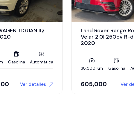
ver Range Rover
BMW X5 3.0 Xdrive4
.0l 250cv R-dynamic
Sport 2023
26,347 Km
Híbrido
A
m
Gasolina
Automática
00
999,900
Ver detalles
Ver de