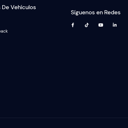
s De Vehículos
Síguenos en Redes
back
p