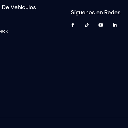
s De Vehículos
Síguenos en Redes
back
p