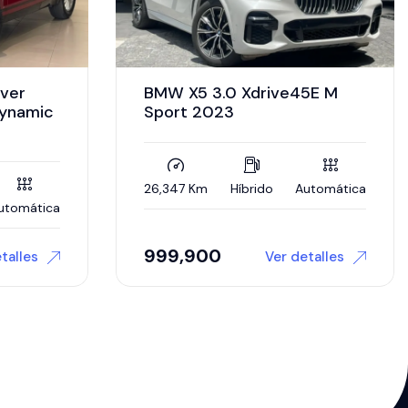
5E M
Infiniti QX60 3.5 V6 Sensory
Awd At 2023
utomática
37,999 Km
Gasolina
Automática
$ 769,900
talles
Ver detalles