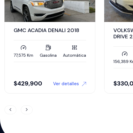
VOLKSWAGEN TIGUAN IQ
Land Ro
DRIVE 2020
Velar 2
2020
156,389 Km
Gasolina
Automática
38,500 K
$
330,000
605,0
Ver detalles