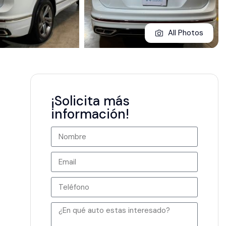
All Photos
¡Solicita más
información!