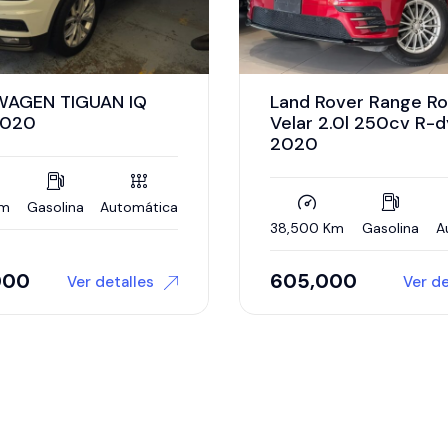
ver Range Rover
BMW X5 3.0 Xdrive4
.0l 250cv R-dynamic
Sport 2023
26,347 Km
Híbrido
A
m
Gasolina
Automática
00
999,900
Ver detalles
Ver de