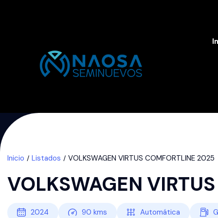
I
Inicio
Listados
VOLKSWAGEN VIRTUS COMFORTLINE 2025
VOLKSWAGEN VIRTUS
2024
90
kms
Automática
G