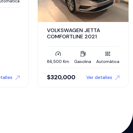
TTA
VOLKSWAGEN POLO
021
COMFORTLINE 2026
a
Automática
0 Km
Gasolina
Automática
$
350,000
er detalles
Ver detalles