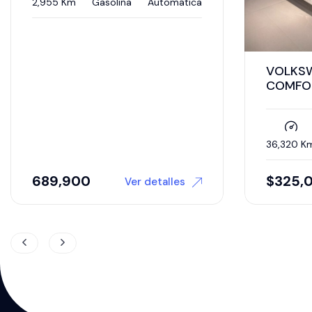
697 
VOLKSWAGEN VIRTUS
COMFORTLINE 2024
36,320 Km
Gasolina
Automática
$
325,000
$
7
Ver detalles