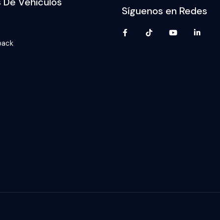
s De Vehículos
Síguenos en Redes
back
p