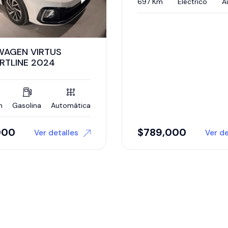
Km
Eléctrico
Automática
VOLKSWAGEN JE
COMFORTLINE 2
86,500 Km
Gasolin
89,000
$
320,000
Ver detalles
V