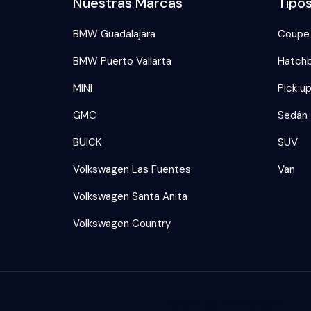
Nuestras Marcas
Tipo
BMW Guadalajara
Coupe
BMW Puerto Vallarta
Hatch
MINI
Pick u
GMC
Sedán
BUICK
SUV
Volkswagen Las Fuentes
Van
Volkswagen Santa Anita
Volkswagen Country
Aviso De Privacidad