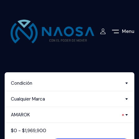
Menu
Condición
Cualquier Marca
AMAROK
×
$
0
-
$
1,969,900