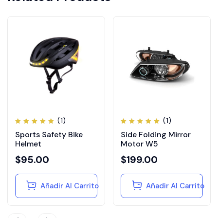
(1)
(1)
Valorado
Valorado
Sports Safety Bike
Side Folding Mirror
con
con
5.00
de
5.00
de
Helmet
Motor W5
5
5
$
95.00
$
199.00
Añadir Al Carrito
Añadir Al Carrito