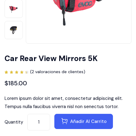
Car Rear View Mirrors 5K
(
2
valoraciones de clientes)
Valorado
2
con
$
185.00
4.50
de 5
en
base a
Lorem ipsum dolor sit amet, consectetur adipiscing elit.
valoraciones
de
clientes
Tempus nulla faucibus viverra nisl non senectus tortor.
Añadir Al Carrito
Quantity