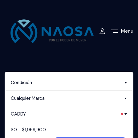
Menu
Condición
Cualquier Marca
CADDY
×
$
0
-
$
1,969,900