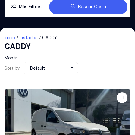
Más Filtros
Buscar Carro
Inicio
Listados
CADDY
CADDY
Mostr
Sort by
Default