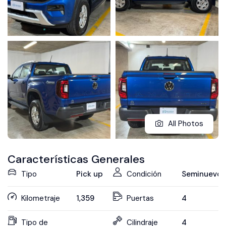
All Photos
Características Generales
Tipo
Pick up
Condición
Seminuevo
Kilometraje
1,359
Puertas
4
Tipo de
Cilindraje
4